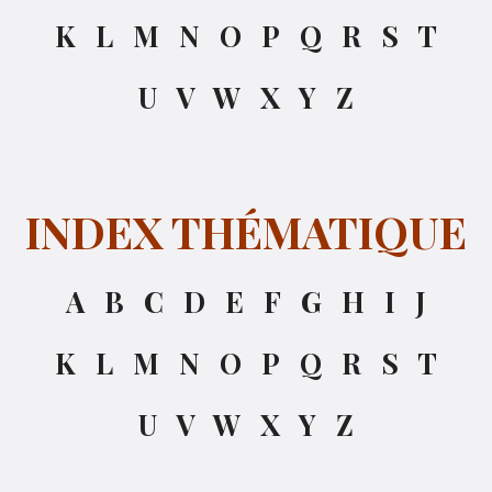
K
L
M
N
O
P
Q
R
S
T
U
V
W
X
Y
Z
INDEX THÉMATIQUE
A
B
C
D
E
F
G
H
I
J
K
L
M
N
O
P
Q
R
S
T
U
V
W
X
Y
Z