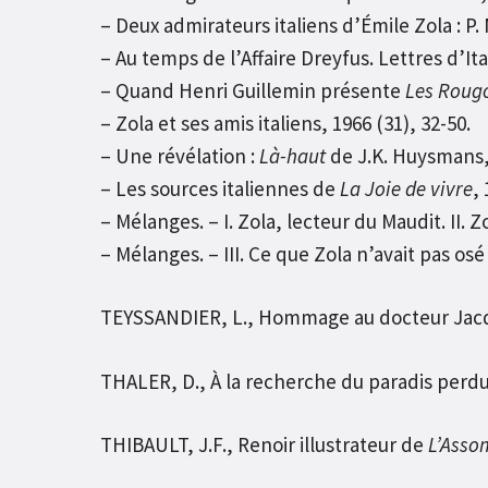
– Deux admirateurs italiens d’Émile Zola : P.
– Au temps de l’Affaire Dreyfus. Lettres d’Ital
– Quand Henri Guillemin présente
Les Roug
– Zola et ses amis italiens, 1966 (31), 32-50.
– Une révélation :
Là-haut
de J.K. Huysmans, 
– Les sources italiennes de
La Joie de vivre
,
– Mélanges. – I. Zola, lecteur du Maudit. II. Z
– Mélanges. – III. Ce que Zola n’avait pas osé 
TEYSSANDIER, L., Hommage au docteur Jacque
THALER, D., À la recherche du paradis perdu 
THIBAULT, J.F., Renoir illustrateur de
L’Asso