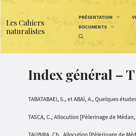
Aller
au
PRÉSENTATION
V
Les Cahiers
contenu
DOCUMENTS
naturalistes
Index général – T
TABATABAEI, S., et ABAÏ, A., Quelques études
TASCA, C., Allocution [Pèlerinage de Médan, 
TAUBIRA, Ch., Allocution [Pèlerinage de Méda