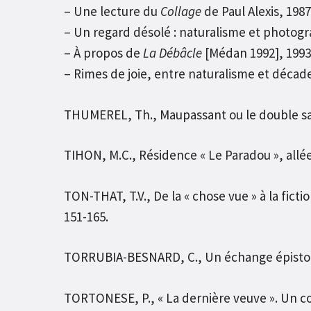
– Une lecture du
Collage
de Paul Alexis, 1987
– Un regard désolé : naturalisme et photogra
– À propos de
La Débâcle
[Médan 1992], 1993 
– Rimes de joie, entre naturalisme et décade
THUMEREL, Th., Maupassant ou le double sat
TIHON, M.C., Résidence « Le Paradou », allée
TON-THAT, T.V., De la « chose vue » à la fic
151-165.
TORRUBIA-BESNARD, C., Un échange épistolai
TORTONESE, P., « La dernière veuve ». Un con