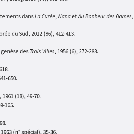
 vêtements dans
La Curée
,
Nana
et
Au Bonheur des Dames
,
rée du Sud, 2012 (86), 412-413.
a genèse des
Trois Villes
, 1956 (6), 272-283.
618.
641-650.
 1961 (18), 49-70.
49-165.
98.
63 (n° spécial), 35-36.