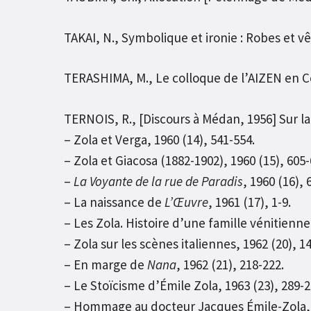
TAKAI, N., Symbolique et ironie : Robes et
TERASHIMA, M., Le colloque de l’AIZEN en Co
TERNOIS, R., [Discours à Médan, 1956] Sur l
– Zola et Verga, 1960 (14), 541-554.
– Zola et Giacosa (1882-1902), 1960 (15), 605-
–
La Voyante de la rue de Paradis
, 1960 (16), 
– La naissance de
L’Œuvre
, 1961 (17), 1-9.
– Les Zola. Histoire d’une famille vénitienne,
– Zola sur les scènes italiennes, 1962 (20), 1
– En marge de
Nana
, 1962 (21), 218-222.
– Le Stoïcisme d’Émile Zola, 1963 (23), 289-2
– Hommage au docteur Jacques Émile-Zola, 19