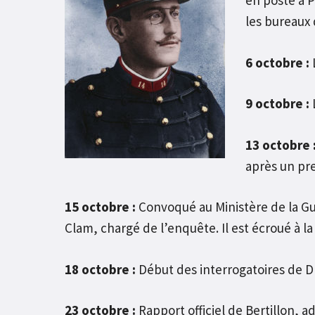
en poste à P
les bureaux 
6 octobre :
L
9 octobre :
L
13 octobre 
après un pre
15 octobre :
Convoqué au Ministère de la Gu
Clam, chargé de l’enquête. Il est écroué à l
18 octobre :
Début des interrogatoires de Dr
23 octobre :
Rapport officiel de Bertillon, a