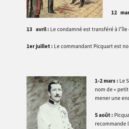
12 mar
13 avril :
Le condamné est transféré à l’île 
1er juillet :
Le commandant Picquart est nomm
1-2 mars :
Le S
nom de « petit
mener une enqu
5 août :
Picqua
recommande l