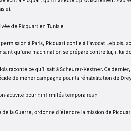
e écrit à Picquart qu’il l’affecte « provisoirement » au 4
sie).
ivée de Picquart en Tunisie.
permission à Paris, Picquart confie à l’avocat Leblois, so
nsant qu’une machination se prépare contre lui, il lui 
ois raconte ce qu’il sait à Scheurer-Kestner. Ce dernier, 
cide de mener campagne pour la réhabilitation de Drey
n-activité pour « infirmités temporaires ».
e de la Guerre, ordonne d’étendre la mission de Picquart 