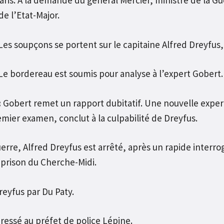
aris. A la demande du général Mercier, ministre de la 
de l’Etat-Major.
es soupçons se portent sur le capitaine Alfred Dreyfus, of
e bordereau est soumis pour analyse à l’expert Gobert.
:
Gobert remet un rapport dubitatif. Une nouvelle expert
mier examen, conclut à la culpabilité de Dreyfus.
erre, Alfred Dreyfus est arrêté, après un rapide interr
a prison du Cherche-Midi.
eyfus par Du Paty.
dressé au préfet de police Lépine.