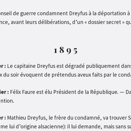
onseil de guerre condamnent Dreyfus à la déportation à 
ance, avant leurs délibérations, d’un « dossier secret » q
1 8 9 5
r :
Le capitaine Dreyfus est dégradé publiquement dans l
x du soir évoquent de prétendus aveux faits par le co
er :
Félix Faure est élu Président de la République. — Da
ntion.
r :
Mathieu Dreyfus, le frère du condamné, va trouver S
e lui d’origine alsacienne): il lui demande, mais sans su