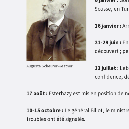
6 janvier :
Gons
Sousse, en Tuni
16 janvier :
Arr
21-29 juin :
En 
découvert ; pe
Auguste Scheurer-Kestner
13 juillet :
Lebl
confidence, dé
17 août :
Esterhazy est mis en position de no
10-15 octobre :
Le général Billot, le ministr
troubles ont été signalés.