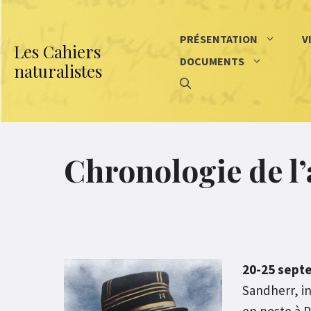
Aller
au
PRÉSENTATION
V
Les Cahiers
contenu
DOCUMENTS
naturalistes
Chronologie de l’
20-25 sept
Sandherr, in