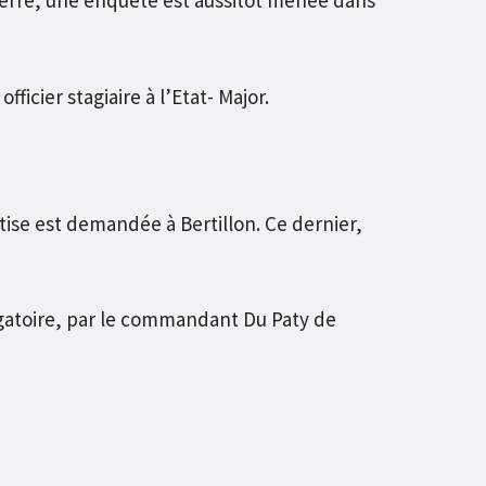
Guerre, une enquête est aussitôt menée dans
ficier stagiaire à l’Etat- Major.
ise est demandée à Bertillon. Ce dernier,
ogatoire, par le commandant Du Paty de