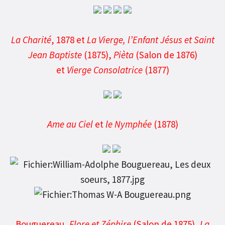
La Charité
, 1878 et
La Vierge, l’Enfant Jésus et Saint
Jean Baptiste
(1875),
Pièta
(Salon de 1876)
et
Vierge Consolatrice
(1877)
Ame au Ciel
et
le Nymphée
(1878)
Bouguereau,
Flore et
Zéphire
(Salon de 1875),
La