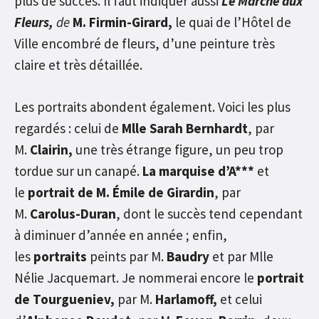
plus de succès. Il faut indiquer aussi
Le Marché aux
Fleurs,
de
M. Firmin-Girard,
le quai de l’Hôtel de
Ville encombré de fleurs, d’une peinture très
claire et très détaillée.
Les portraits abondent également. Voici les plus
regardés : celui de
Mlle Sarah Bernhardt
, par
M.
Clairin,
une très étrange figure, un peu trop
tordue sur un canapé.
La marquise d’A***
et
le
portrait de M. Émile de Girardin
, par
M.
Carolus-Duran
, dont le succès tend cependant
à diminuer d’année en année ; enfin,
les
portraits
peints par M.
Baudry
et par Mlle
Nélie Jacquemart. Je nommerai encore le
portrait
de Tourgueniev,
par M.
Harlamoff,
et celui