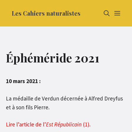
Aller
Les Cahiers naturalistes
MEN
au
contenu
Éphéméride 2021
10 mars 2021 :
La médaille de Verdun décernée à Alfred Dreyfus
et à son fils Pierre.
Lire l’article de l’
Est Républicain
(1).