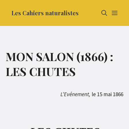
Aller
Les Cahiers naturalistes
MEN
au
contenu
MON SALON (1866) :
LES CHUTES
L’Evénement,
le 15 mai 1866