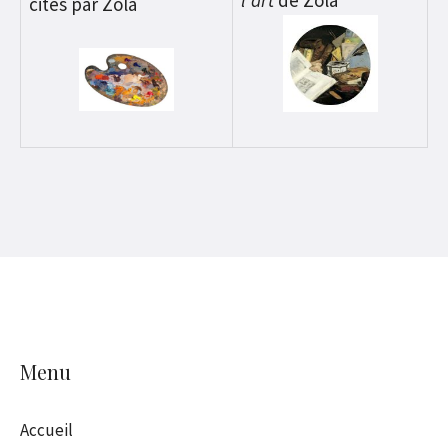
l’art
de Zola
cités par Zola
Menu
Accueil