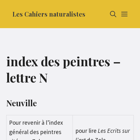
Aller
Les Cahiers naturalistes
MEN
au
contenu
index des peintres –
lettre N
Neuville
Pour revenir à l’index
pour lire
Les Ecrits sur
général des peintres