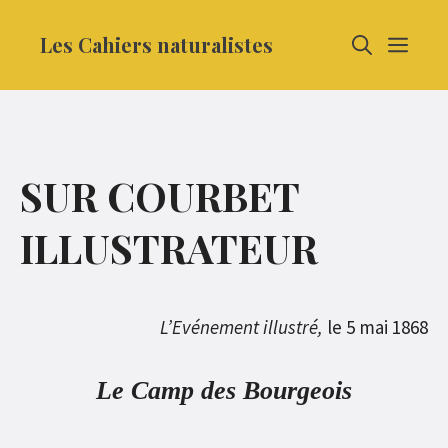
Aller
Les Cahiers naturalistes
MEN
au
contenu
SUR COURBET
ILLUSTRATEUR
L’Evénement illustré,
le 5 mai 1868
Le Camp des Bourgeois