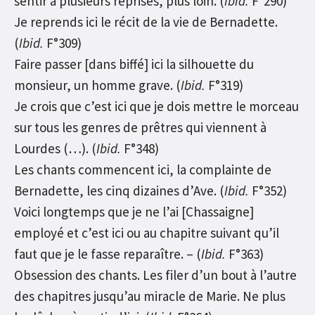
sentir à plusieurs reprises, plus loin. (
Ibid.
F°290)
Je reprends ici le récit de la vie de Bernadette.
(
Ibid.
F°309)
Faire passer [dans biffé] ici la silhouette du
monsieur, un homme grave. (
Ibid.
F°319)
Je crois que c’est ici que je dois mettre le morceau
sur tous les genres de prêtres qui viennent à
Lourdes (…). (
Ibid.
F°348)
Les chants commencent ici, la complainte de
Bernadette, les cinq dizaines d’Ave. (
Ibid.
F°352)
Voici longtemps que je ne l’ai [Chassaigne]
employé et c’est ici ou au chapitre suivant qu’il
faut que je le fasse reparaître. – (
Ibid.
F°363)
Obsession des chants. Les filer d’un bout à l’autre
des chapitres jusqu’au miracle de Marie. Ne plus