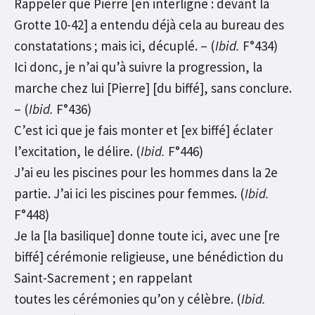
Rappeler que Pierre [en interligne : devant la
Grotte 10-42] a entendu déjà cela au bureau des
constatations ; mais ici, décuplé. – (
Ibid.
F°434)
Ici donc, je n’ai qu’à suivre la progression, la
marche chez lui [Pierre] [du biffé], sans conclure.
– (
Ibid.
F°436)
C’est ici que je fais monter et [ex biffé] éclater
l’excitation, le délire. (
Ibid.
F°446)
J’ai eu les piscines pour les hommes dans la 2e
partie. J’ai ici les piscines pour femmes. (
Ibid.
F°448)
Je la [la basilique] donne toute ici, avec une [re
biffé] cérémonie religieuse, une bénédiction du
Saint-Sacrement ; en rappelant
toutes les cérémonies qu’on y célèbre. (
Ibid.