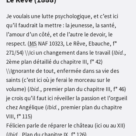
Je voulais une lutte psychologique, et c’est ici
qu’il faudrait la mettre : la jeunesse, la santé,
l’amour d’un côté, et de l’autre le devoir, le
respect. (
MS
NAF 10323, Le Rêve, Ebauche, f°
271/54) \\Ici un changement dans le travail (
Ibid.
,
2ème plan détaillé du chapitre III, f° 42)
\\Ignorante de tout, enfermée dans sa vie des
saints (c’est ici où je ferai le morceau sur le
volume) (
Ibid.
, premier plan du chapitre III, f° 46)
je crois qu’il faut ici réveiller la passion et l’orgueil
chez Angélique (
Ibid.
, premier plan du chapitre
VIII, f° 115)
Félicien parle de réparer le château (ici ou au XII)
(
Ibid.
, Plan du chapitre IX, f° 126)