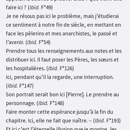
faire ici ? (
Ibid.
F°49)
Je ne résous pas ici le problème, mais j’étudierai
ce sentiment à notre fin de siècle, en mettant en
face les pèlerins et mes anarchistes, le passé et
l’avenir. (
Ibid.
F°54)
Prendre tous les renseignements aux notes et les
distribuer ici. Il faut poser les Pères, les sœurs et
les hospitalières. (
Ibid.
F°126)
Ici, pendant qu’il la regarde, une interruption.
(
Ibid.
F°147)
Son portrait serait bon ici [Pierre]. Le prendre au
personnage. (
Ibid.
F°148)
Faire monter cette espérance jusqu’à la fin du
chapitre. Ici, elle ne fait que naître. – (
Ibid.
F°193)
Et ici c’est l’éternelle illusion que je montre, les