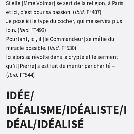
Si elle [Mme Volmar] se sert de la religion, à Paris
et ici, c’est pour sa passion. (
Ibid.
F°487)
Je pose ici le type du cocher, qui me servira plus
loin. (
Ibid.
F°493)
Pourtant, ici, il [le Commandeur] se méfie du
miracle possible. (
Ibid.
F°530)
Ici alors sa révolte dans la crypte et le serment
qu’il [Pierre] s’est fait de mentir par charité –
(
Ibid.
F°544)
IDÉE/
IDÉALISME/IDÉALISTE/I
DÉAL/IDÉALISÉ