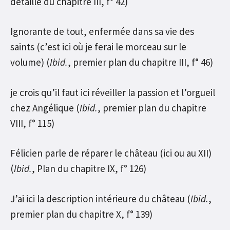
détaillé du chapitre III, f° 42)
Ignorante de tout, enfermée dans sa vie des
saints (c’est ici où je ferai le morceau sur le
volume) (
Ibid.
, premier plan du chapitre III, f° 46)
je crois qu’il faut ici réveiller la passion et l’orgueil
chez Angélique (
Ibid.
, premier plan du chapitre
VIII, f° 115)
Félicien parle de réparer le château (ici ou au XII)
(
Ibid.
, Plan du chapitre IX, f° 126)
J’ai ici la description intérieure du château (
Ibid.
,
premier plan du chapitre X, f° 139)