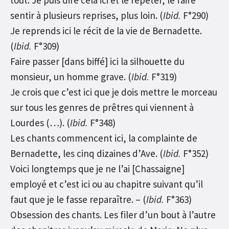
tout. Je puis dire cela ici et le répéter, le faire
sentir à plusieurs reprises, plus loin. (
Ibid.
F°290)
Je reprends ici le récit de la vie de Bernadette.
(
Ibid.
F°309)
Faire passer [dans biffé] ici la silhouette du
monsieur, un homme grave. (
Ibid.
F°319)
Je crois que c’est ici que je dois mettre le morceau
sur tous les genres de prêtres qui viennent à
Lourdes (…). (
Ibid.
F°348)
Les chants commencent ici, la complainte de
Bernadette, les cinq dizaines d’Ave. (
Ibid.
F°352)
Voici longtemps que je ne l’ai [Chassaigne]
employé et c’est ici ou au chapitre suivant qu’il
faut que je le fasse reparaître. – (
Ibid.
F°363)
Obsession des chants. Les filer d’un bout à l’autre