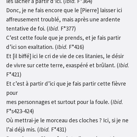
les lâcher à partir d’ici. (
Ibid.
F°364)
Donc, je ne fais encore que le [Pierre] laisser ici
affreusement troublé, mais après une ardente
tentative de foi. (
Ibid.
F°377)
C’est cette foule que je prends, et je fais partir
d’ici son exaltation. (
Ibid.
F°416)
Et [il biffé] ici le cri de vie de ces litanies, le désir
de vivre sur cette terre, exaspéré et brûlant. (
Ibid.
F°421)
Et c’est à partir d’ici que je fais partir cette fièvre
pour
mes personnages et surtout pour la foule. (
Ibid.
F°s423-424)
Où mettrai-je le morceau des cloches ? Ici, si je ne
l’ai déjà mis. (
Ibid.
F°431)