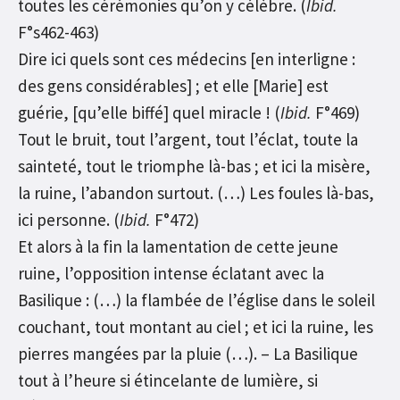
toutes les cérémonies qu’on y célèbre. (
Ibid.
F°s462-463)
Dire ici quels sont ces médecins [en interligne :
des gens considérables] ; et elle [Marie] est
guérie, [qu’elle biffé] quel miracle ! (
Ibid.
F°469)
Tout le bruit, tout l’argent, tout l’éclat, toute la
sainteté, tout le triomphe là-bas ; et ici la misère,
la ruine, l’abandon surtout. (…) Les foules là-bas,
ici personne. (
Ibid.
F°472)
Et alors à la fin la lamentation de cette jeune
ruine, l’opposition intense éclatant avec la
Basilique : (…) la flambée de l’église dans le soleil
couchant, tout montant au ciel ; et ici la ruine, les
pierres mangées par la pluie (…). – La Basilique
tout à l’heure si étincelante de lumière, si