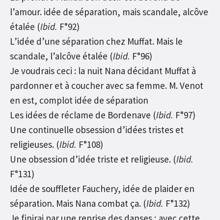
l’amour. idée de séparation, mais scandale, alcôve
étalée (
Ibid.
F°92)
L’idée d’une séparation chez Muffat. Mais le
scandale, l’alcôve étalée (
Ibid.
F°96)
Je voudrais ceci : la nuit Nana décidant Muffat à
pardonner et à coucher avec sa femme. M. Venot
en est, complot idée de séparation
Les idées de réclame de Bordenave (
Ibid.
F°97)
Une continuelle obsession d’idées tristes et
religieuses. (
Ibid.
F°108)
Une obsession d’idée triste et religieuse. (
Ibid.
F°131)
Idée de souffleter Fauchery, idée de plaider en
séparation. Mais Nana combat ça. (
Ibid.
F°132)
Je finirai par une reprise des danses ; avec cette