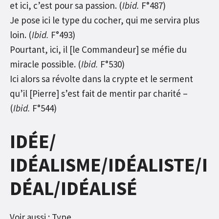
et ici, c’est pour sa passion. (
Ibid.
F°487)
Je pose ici le type du cocher, qui me servira plus
loin. (
Ibid.
F°493)
Pourtant, ici, il [le Commandeur] se méfie du
miracle possible. (
Ibid.
F°530)
Ici alors sa révolte dans la crypte et le serment
qu’il [Pierre] s’est fait de mentir par charité –
(
Ibid.
F°544)
IDÉE/
IDÉALISME/IDÉALISTE/I
DÉAL/IDÉALISÉ
Voir aussi : Type.