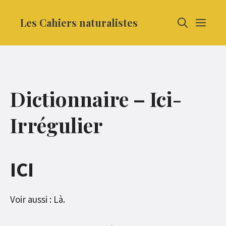
Aller
Les Cahiers naturalistes
MEN
au
contenu
Dictionnaire – Ici-
Irrégulier
ICI
Voir aussi : Là.