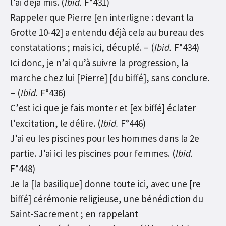
l’ai déjà mis. (
Ibid.
F°431)
Rappeler que Pierre [en interligne : devant la
Grotte 10-42] a entendu déjà cela au bureau des
constatations ; mais ici, décuplé. – (
Ibid.
F°434)
Ici donc, je n’ai qu’à suivre la progression, la
marche chez lui [Pierre] [du biffé], sans conclure.
– (
Ibid.
F°436)
C’est ici que je fais monter et [ex biffé] éclater
l’excitation, le délire. (
Ibid.
F°446)
J’ai eu les piscines pour les hommes dans la 2e
partie. J’ai ici les piscines pour femmes. (
Ibid.
F°448)
Je la [la basilique] donne toute ici, avec une [re
biffé] cérémonie religieuse, une bénédiction du
Saint-Sacrement ; en rappelant