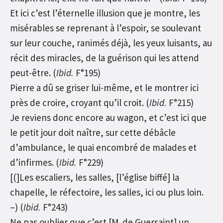
Et ici c’est l’éternelle illusion que je montre, les
misérables se reprenant à l’espoir, se soulevant
sur leur couche, ranimés déjà, les yeux luisants, au
récit des miracles, de la guérison qui les attend
peut-être. (
Ibid.
F°195)
Pierre a dû se griser lui-même, et le montrer ici
près de croire, croyant qu’il croit. (
Ibid.
F°215)
Je reviens donc encore au wagon, et c’est ici que
le petit jour doit naître, sur cette débâcle
d’ambulance, le quai encombré de malades et
d’infirmes. (
Ibid.
F°229)
[(]Les escaliers, les salles, [l’église biffé] la
chapelle, le réfectoire, les salles, ici ou plus loin.
–) (
Ibid.
F°243)
Ne pas oublier que c’est [M. de Guersaint] un