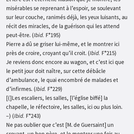
misérables se reprenant à l’espoir, se soulevant
sur leur couche, ranimés déjà, les yeux luisants, au
récit des miracles, de la guérison qui les attend
peut-être. (
Ibid.
F°195)
Pierre a dû se griser lui-même, et le montrer ici
près de croire, croyant qu’il croit. (
Ibid.
F°215)
Je reviens donc encore au wagon, et c’est ici que
le petit jour doit naître, sur cette débâcle
d’ambulance, le quai encombré de malades et
d’infirmes. (
Ibid.
F°229)
[(]Les escaliers, les salles, [l’église biffé] la
chapelle, le réfectoire, les salles, ici ou plus loin.
–) (
Ibid.
F°243)
Ne pas oublier que c’est [M. de Guersaint] un
croyant, un bon père, et le montrer une fois au