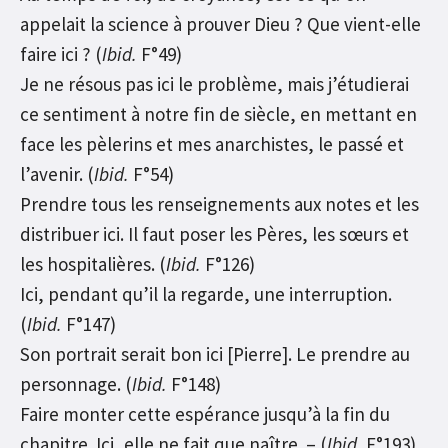
appelait la science à prouver Dieu ? Que vient-elle
faire ici ? (
Ibid.
F°49)
Je ne résous pas ici le problème, mais j’étudierai
ce sentiment à notre fin de siècle, en mettant en
face les pèlerins et mes anarchistes, le passé et
l’avenir. (
Ibid.
F°54)
Prendre tous les renseignements aux notes et les
distribuer ici. Il faut poser les Pères, les sœurs et
les hospitalières. (
Ibid.
F°126)
Ici, pendant qu’il la regarde, une interruption.
(
Ibid.
F°147)
Son portrait serait bon ici [Pierre]. Le prendre au
personnage. (
Ibid.
F°148)
Faire monter cette espérance jusqu’à la fin du
chapitre. Ici, elle ne fait que naître. – (
Ibid.
F°193)