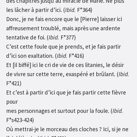
des chapitres jusqu’au miracle de Marie. Ne plus
les lâcher à partir d’ici. (
Ibid.
F°364)
Donc, je ne fais encore que le [Pierre] laisser ici
affreusement troublé, mais après une ardente
tentative de foi. (
Ibid.
F°377)
C’est cette foule que je prends, et je fais partir
d’ici son exaltation. (
Ibid.
F°416)
Et [il biffé] ici le cri de vie de ces litanies, le désir
de vivre sur cette terre, exaspéré et brûlant. (
Ibid.
F°421)
Et c’est à partir d’ici que je fais partir cette fièvre
pour
mes personnages et surtout pour la foule. (
Ibid.
F°s423-424)
Où mettrai-je le morceau des cloches ? Ici, si je ne