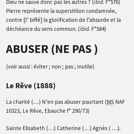
Dieu ne sauve donc pas les autres ? (
ibid
. F°576)
Pierre représente la superstition condamnée,
contre [l’ biffé] la glorification de l’absurde et la
déchéance du sens commun. (
ibid
. F°584)
ABUSER (NE PAS )
(voir aussi : éviter ; non ; pas ; inutile)
Le Rêve (1888)
La charité (…) N’en pas abuser pourtant (
MS
NAF
10323, Le Rêve, Ebauche f° 290/73)
Sainte Elisabeth (…) Catherine (…) Agnès ( …).