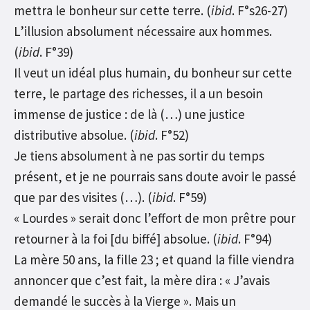
mettra le bonheur sur cette terre. (
ibid
. F°s26-27)
L’illusion absolument nécessaire aux hommes.
(
ibid
. F°39)
Il veut un idéal plus humain, du bonheur sur cette
terre, le partage des richesses, il a un besoin
immense de justice : de là (…) une justice
distributive absolue. (
ibid
. F°52)
Je tiens absolument à ne pas sortir du temps
présent, et je ne pourrais sans doute avoir le passé
que par des visites (…). (
ibid
. F°59)
« Lourdes » serait donc l’effort de mon prêtre pour
retourner à la foi [du biffé] absolue. (
ibid
. F°94)
La mère 50 ans, la fille 23 ; et quand la fille viendra
annoncer que c’est fait, la mère dira : « J’avais
demandé le succès à la Vierge ». Mais un