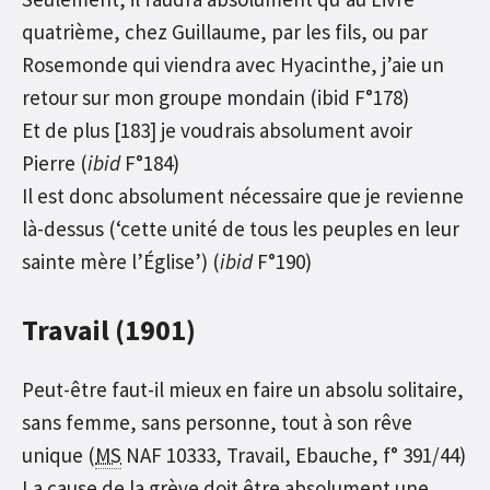
quatrième, chez Guillaume, par les fils, ou par
Rosemonde qui viendra avec Hyacinthe, j’aie un
retour sur mon groupe mondain (ibid F°178)
Et de plus [183] je voudrais absolument avoir
Pierre (
ibid
F°184)
Il est donc absolument nécessaire que je revienne
là-dessus (‘cette unité de tous les peuples en leur
sainte mère l’Église’) (
ibid
F°190)
Travail (1901)
Peut-être faut-il mieux en faire un absolu solitaire,
sans femme, sans personne, tout à son rêve
unique (
MS
NAF 10333, Travail, Ebauche, f° 391/44)
La cause de la grève doit être absolument une