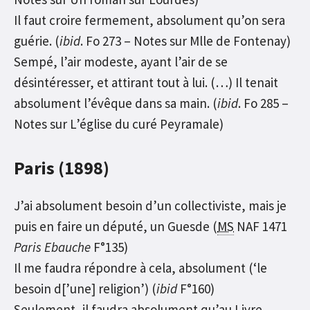
Il faut croire fermement, absolument qu’on sera
guérie. (
ibid
. Fo 273 – Notes sur Mlle de Fontenay)
Sempé, l’air modeste, ayant l’air de se
désintéresser, et attirant tout à lui. (…) Il tenait
absolument l’évêque dans sa main. (
ibid
. Fo 285 –
Notes sur L’église du curé Peyramale)
Paris (1898)
J’ai absolument besoin d’un collectiviste, mais je
puis en faire un député, un Guesde (
MS
NAF 1471
Paris
Ebauche
F°135)
Il me faudra répondre à cela, absolument (‘le
besoin d[’une] religion’) (
ibid
F°160)
Seulement, il faudra absolument qu’au Livre