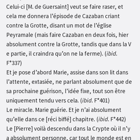
Celui-ci [M. de Guersaint] veut se faire raser, et
cela me donnera l’épisode de Cazaban criant
contre la Grotte, disant un mot de l’église
Peyramale (mais faire Cazaban en deux fois, hier
absolument contre la Grotte, tandis que dans la V
e partie, il craindra qu’on ne la ferme). (
ibid
.
F°337)
Et je pose d’abord Marie, assise dans son lit dans
l’attente, extasiée, ne parlant absolument que de
sa prochaine guérison, l’idée fixe, tout son être
uniquement tendu vers cela. (
ibid
. F°401)
Le miracle. Marie guérie. Et je n’ai absolument
qu’elle dans ce [réci biffé] chapitre. (
ibid
. F°442)
Le [Pierre] voilà descendu dans la Crypte où il n’y
a absolument personne, car tout le monde est en