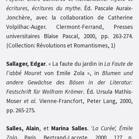
écritures, écritures du mythe
. Éd. Pascale Auraix-
Jonchère, avec la collaboration de Catherine
Volpilhac-Auger. Clermont-Ferrand, Presses
universitaires Blaise Pascal, 2000, pp. 263-274.
(Collection: Révolutions et Romantismes, 1)
Sallager, Edgar
. « La faute du jardin in
La Faute de
l’abbé Mouret
von Emile Zola », in
Blumen und
andere Gewächse des Bösen in der Literatur:
Festschrift für Wolfram Krömer
. Éd. Ursula Mathis-
Moser
et al.
Vienne-Francfort, Peter Lang, 2000,
pp. 265-275.
Salles, Alain
, et
Marina Salles
.
‘La Curée’, Émile
Zola
. Paris, Bertrand-Lacoste, 2000, 127 p.