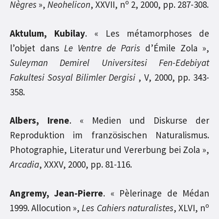
o
Nègres
»,
Neohelicon
, XXVII, n
2, 2000, pp. 287-308.
Aktulum, Kubilay
. « Les métamorphoses de
l’objet dans
Le Ventre de Paris
d’Émile Zola »,
Suleyman Demirel Universitesi Fen-Edebiyat
Fakultesi Sosyal Bilimler Dergisi
, V, 2000, pp. 343-
358.
Albers, Irene
. « Medien und Diskurse der
Reproduktion im französischen Naturalismus.
Photographie, Literatur und Vererbung bei Zola »,
Arcadia
, XXXV, 2000, pp. 81-116.
Angremy, Jean-Pierre
. « Pèlerinage de Médan
o
1999. Allocution »,
Les Cahiers naturalistes
, XLVI, n