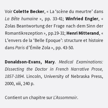
Voir
Colette Becker
, « La ‘scène du meurtre’ dans
La Bête humaine
», pp. 33-41;
Winfried Engler
, «
Zolas Beantwortung der Frage nach dem Sinn der
Romantikrezeption », pp.19-31;
Henri Mitterand
, «
L’envers de la ‘Belle Epoque’: structure et histoire
dans
Paris
d’Émile Zola », pp. 43-50.
Donaldson-Evans, Mary
.
Medical Examinations:
Dissecting the Doctor in French Narrative Prose,
1857-1894
. Lincoln, University of Nebraska Press,
2000, xiii, 240 p.
Contient un chapitre sur
L’Assommoir
.