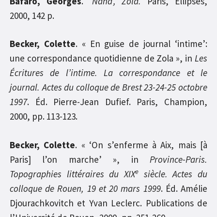
Bafaro, Georges
.
‘Nana’, Zola.
Paris, Ellipses,
2000, 142 p.
Becker, Colette
. « En guise de journal ‘intime’:
une correspondance quotidienne de Zola », in
Les
Écritures de l’intime. La correspondance et le
journal. Actes du colloque de Brest 23-24-25 octobre
1997
. Éd. Pierre-Jean Dufief. Paris, Champion,
2000, pp. 113-123.
Becker, Colette
. « ‘On s’enferme à Aix, mais [à
Paris] l’on marche’ », in
Province-Paris.
e
Topographies littéraires du XIX
siècle. Actes du
colloque de Rouen, 19 et 20 mars 1999
. Éd. Amélie
Djourachkovitch et Yvan Leclerc. Publications de