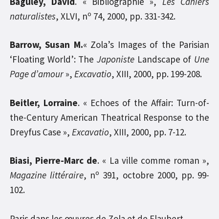
Baguley, David
. « Bibliographie »,
Les Cahiers
o
naturalistes
, XLVI, n
74, 2000, pp. 331-342.
Barrow, Susan M.
« Zola’s Images of the Parisian
‘Floating World’: The
Japoniste
Landscape of
Une
Page d’amour
»,
Excavatio
, XIII, 2000, pp. 199-208.
Beitler, Lorraine
. « Echoes of the Affair: Turn-of-
the-Century American Theatrical Response to the
Dreyfus Case »,
Excavatio
, XIII, 2000, pp. 7-12.
Biasi, Pierre-Marc de
. « La ville comme roman »,
o
Magazine littéraire
, n
391, octobre 2000, pp. 99-
102.
Paris dans les œuvres de Zola et de Flaubert.