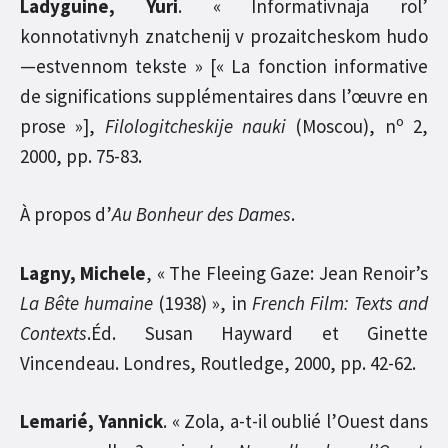
Ladyguine, Yuri
. « Informativnaja rol’
konnotativnyh znatchenij v prozaitcheskom hudo
—estvennom tekste » [« La fonction informative
de significations supplémentaires dans l’œuvre en
o
prose »],
Filologitcheskije nauki
(Moscou), n
2,
2000, pp. 75-83.
À propos d’
Au Bonheur des Dames
.
Lagny, Michele
, « The Fleeing Gaze: Jean Renoir’s
La Bête humaine
(1938) », in
French Film: Texts and
Contexts
.Éd. Susan Hayward et Ginette
Vincendeau. Londres, Routledge, 2000, pp. 42-62.
Lemarié, Yannick
. « Zola, a-t-il oublié l’Ouest dans