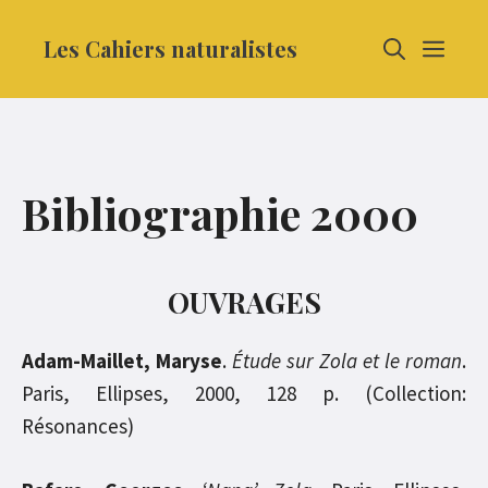
Aller
Les Cahiers naturalistes
MEN
au
contenu
Bibliographie 2000
OUVRAGES
Adam-Maillet, Maryse
.
Étude sur Zola et le roman
.
Paris, Ellipses, 2000, 128 p. (Collection:
Résonances)