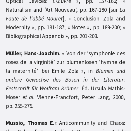
Optical Devices:
L’Œuvre
», pp. 157-166; «
Naturalism and ‘Art Nouveau’, pp. 167-180 [sur
La
Faute de l’abbé Mouret
]; « Conclusion: Zola and
Modernity », pp. 181-187; « Notes », pp. 189-200; «
Bibliographical Appendix », pp. 201-203.
Müller, Hans-Joachim
. « Von der ‘symphonie des
roses de la virginité’ zur blumenlosen ‘hymne de
la maternité’ bei Emile Zola », in
Blumen und
andere Gewächse des Bösen in der Literatur:
Festschrift für Wolfram Krömer
. Éd. Ursula Mathis-
Moser
et al.
Vienne-Francfort, Peter Lang, 2000,
pp. 255-275.
Mussio, Thomas E.
« Anticommunity and Chaos: