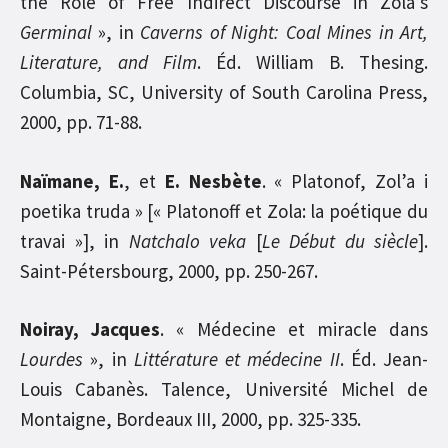
the Role of Free Indirect Discourse in Zola’s
Germinal
», in
Caverns of Night: Coal Mines in Art,
Literature, and Film
. Éd. William B. Thesing.
Columbia, SC, University of South Carolina Press,
2000, pp. 71-88.
Naïmane, E.
, et
E. Nesbète
. « Platonof, Zol’a i
poetika truda » [« Platonoff et Zola: la poétique du
travai »], in
Natchalo veka
[
Le Début du siècle
].
Saint-Pétersbourg, 2000, pp. 250-267.
Noiray, Jacques
. « Médecine et miracle dans
Lourdes
», in
Littérature et médecine II
. Éd. Jean-
Louis Cabanès. Talence, Université Michel de
Montaigne, Bordeaux III, 2000, pp. 325-335.