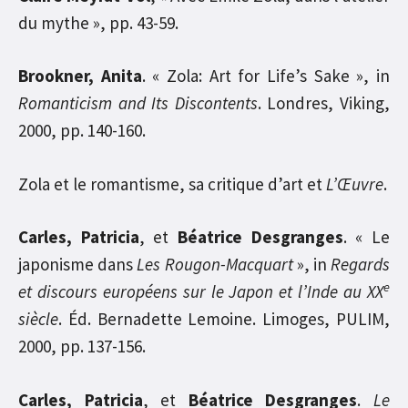
du mythe », pp. 43-59.
Brookner, Anita
. « Zola: Art for Life’s Sake », in
Romanticism and Its Discontents
. Londres, Viking,
2000, pp. 140-160.
Zola et le romantisme, sa critique d’art et
L’Œuvre
.
Carles, Patricia
, et
Béatrice Desgranges
. « Le
japonisme dans
Les Rougon-Macquart
», in
Regards
e
et discours européens sur le Japon et l’Inde au XX
siècle
. Éd. Bernadette Lemoine. Limoges, PULIM,
2000, pp. 137-156.
Carles, Patricia
, et
Béatrice Desgranges
.
Le