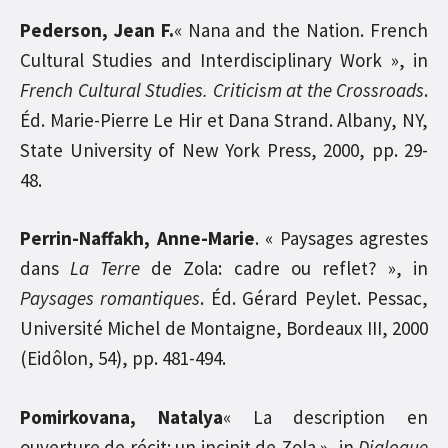
Pederson, Jean F.
« Nana and the Nation. French
Cultural Studies and Interdisciplinary Work », in
French Cultural Studies.
Criticism at the Crossroads
.
Éd. Marie-Pierre Le Hir et Dana Strand. Albany, NY,
State University of New York Press, 2000, pp. 29-
48.
Perrin-Naffakh, Anne-Marie
. « Paysages agrestes
dans
La Terre
de Zola: cadre ou reflet? », in
Paysages romantiques
. Éd. Gérard Peylet. Pessac,
Université Michel de Montaigne, Bordeaux III, 2000
(Eidôlon, 54), pp. 481-494.
Pomirkovana, Natalya
« La description en
ouverture de récit: un incipit de Zola », in
Dialogue