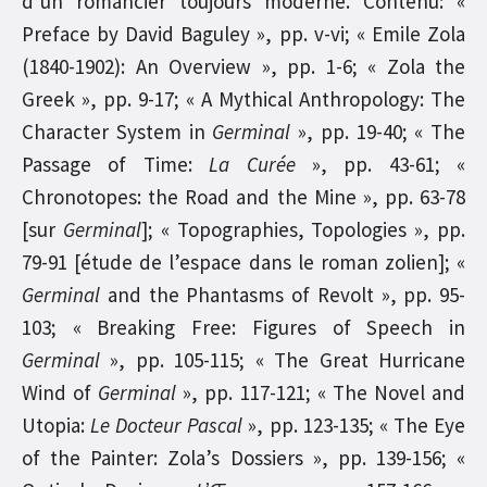
d’un romancier toujours moderne. Contenu: «
Preface by David Baguley », pp. v-vi; « Emile Zola
(1840-1902): An Overview », pp. 1-6; « Zola the
Greek », pp. 9-17; « A Mythical Anthropology: The
Character System in
Germinal
», pp. 19-40; « The
Passage of Time:
La Curée
», pp. 43-61; «
Chronotopes: the Road and the Mine », pp. 63-78
[sur
Germinal
]; « Topographies, Topologies », pp.
79-91 [étude de l’espace dans le roman zolien]; «
Germinal
and the Phantasms of Revolt », pp. 95-
103; « Breaking Free: Figures of Speech in
Germinal
», pp. 105-115; « The Great Hurricane
Wind of
Germinal
», pp. 117-121; « The Novel and
Utopia:
Le Docteur Pascal
», pp. 123-135; « The Eye
of the Painter: Zola’s Dossiers », pp. 139-156; «