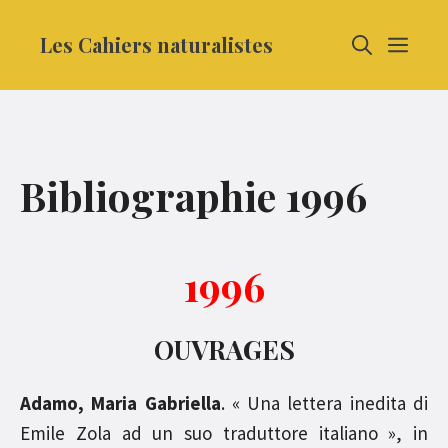
Aller
Les Cahiers naturalistes
MEN
au
contenu
Bibliographie 1996
1996
OUVRAGES
Adamo, Maria Gabriella
. « Una lettera inedita di
Emile Zola ad un suo traduttore italiano », in