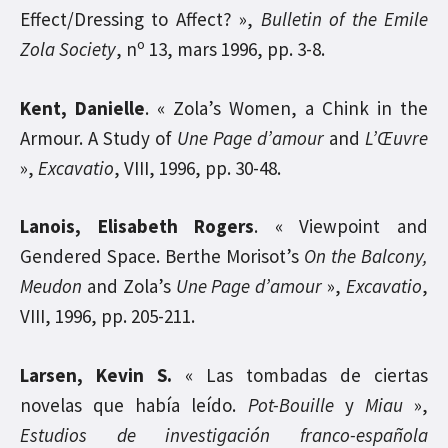
Effect/Dressing to Affect? »,
Bulletin of the Emile
o
Zola Society
, n
13, mars 1996, pp. 3-8.
Kent, Danielle
. « Zola’s Women, a Chink in the
Armour. A Study of
Une Page d’amour
and
L’Œuvre
»,
Excavatio
, VIII, 1996, pp. 30-48.
Lanois, Elisabeth Rogers
. « Viewpoint and
Gendered Space. Berthe Morisot’s
On the Balcony,
Meudon
and Zola’s
Une Page d’amour
»,
Excavatio
,
VIII, 1996, pp. 205-211.
Larsen, Kevin S.
« Las tombadas de ciertas
novelas que había leído.
Pot-Bouille
y
Miau
»,
Estudios de investigación franco-española