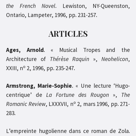
the French Novel
. Lewiston, NY-Queenston,
Ontario, Lampeter, 1996, pp. 231-257.
ARTICLES
Ages, Arnold
. « Musical Tropes and the
Architecture of
Thérèse Raquin
»,
Neohelicon
,
o
XXIII, n
2, 1996, pp. 235-247.
Armstrong, Marie-Sophie
. « Une lecture ‘Hugo-
centrique’ de
La Fortune des Rougon
»,
The
o
Romanic Review
, LXXXVII, n
2, mars 1996, pp. 271-
283.
L’empreinte hugolienne dans ce roman de Zola.