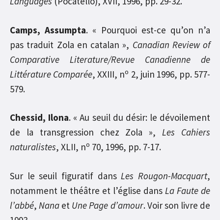
Languages
(Pocatello), XVII, 1996, pp. 29-32.
Camps, Assumpta
. « Pourquoi est-ce qu’on n’a
pas traduit Zola en catalan »,
Canadian Review of
Comparative Literature/Revue Canadienne de
o
Littérature Comparée
, XXIII, n
2, juin 1996, pp. 577-
579.
Chessid, Ilona
. « Au seuil du désir: le dévoilement
de la transgression chez Zola »,
Les Cahiers
o
naturalistes
, XLII, n
70, 1996, pp. 7-17.
Sur le seuil figuratif dans
Les Rougon-Macquart
,
notamment le théâtre et l’église dans
La Faute de
l’abbé
,
Nana
et
Une Page d’amour
. Voir son livre de
1993.