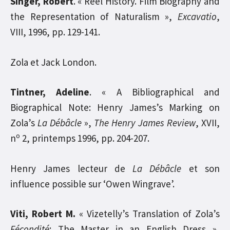
Singer, Robert
. « Reel History. Film Biography and
the Representation of Naturalism »,
Excavatio
,
VIII, 1996, pp. 129-141.
Zola et Jack London.
Tintner, Adeline
. « A Bibliographical and
Biographical Note: Henry James’s Marking on
Zola’s
La Débâcle
»,
The Henry James Review
, XVII,
o
n
2, printemps 1996, pp. 204-207.
Henry James lecteur de
La Débâcle
et son
influence possible sur ‘Owen Wingrave’.
Viti, Robert M.
« Vizetelly’s Translation of Zola’s
Fécondité
: The Master in an English Dress »,