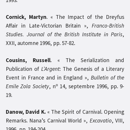
Cornick, Martyn
. « The Impact of the Dreyfus
Affair in Late-Victorian Britain »,
Franco-British
Studies.
Journal of the British Institute in Paris
,
XXII, automne 1996, pp. 57-82.
Cousins, Russell
. « The Serialization and
Publication of
L’Argent
: The Genesis of a Literary
Event in France and in England »,
Bulletin of the
o
Emile Zola Society
, n
14, septembre 1996, pp. 9-
19.
Danow, David K.
« The Spirit of Carnival. Opening
Remarks. Nana’s Carnival World »,
Excavatio
, VIII,
1996, pp. 194-204.