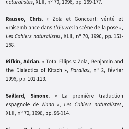
o
naturalistes
, XLII, n
70, 1996, pp. 169-177.
Rauseo, Chris
. « Zola et Goncourt: vérité et
vraisemblance dans
L’Œuvre
: la scène de la pose »,
o
Les Cahiers naturalistes
, XLII, n
70, 1996, pp. 151-
168.
Rifkin, Adrian
. « Total Ellipsis: Zola, Benjamin and
o
the Dialectics of Kitsch »,
Parallax
, n
2, février
1996, pp. 101-113.
Saillard, Simone
. « La première traduction
espagnole de
Nana
»,
Les Cahiers naturalistes
,
o
XLII, n
70, 1996, pp. 95-114.