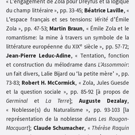
« L’engagement de Zola pour Dreyfus et la logique
du champ littéraire », pp. 33-45;
Béatrice Laville
, «
L’espace français et ses tensions:
Vérité
d’Émile
Zola », pp. 47-53;
Martin Braun
, « Émile Zola et le
romantisme: la mine à travers un symbole de la
e
littérature européenne du XIX
siècle », pp. 57-72;
Jean-Pierre Leduc-Adine
, « Tentation, fonction
et construction du mélodrame dans
L’Assommoir
:
un fait divers, Lalie Bijard ou ‘la petite mère’ », pp.
73-83;
Robert H. McCormick
, « Zola, Jules Guesde
et la question sociale », pp. 85-92 [à propos de
Germinal
et
La Terre
];
Auguste Dezalay
,
« Noblesse(s) du Naturalisme », pp. 93-103 [la
représentation de la noblesse dans
Les Rougon-
Macquart
];
Claude Schumacher
, «
Thérèse Raquin