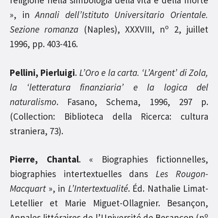
religione nella simbologia della vita e della morte
», in
Annali dell’Istituto Universitario Orientale.
o
Sezione romanza
(Naples), XXXVIII, n
2, juillet
1996, pp. 403-416.
Pellini, Pierluigi
.
L’Oro e la carta. ‘L’Argent’ di Zola,
la ‘letteratura finanziaria’ e la logica del
naturalismo
. Fasano, Schema, 1996, 297 p.
(Collection: Biblioteca della Ricerca: cultura
straniera, 73).
Pierre, Chantal
. « Biographies fictionnelles,
biographies intertextuelles dans
Les Rougon-
Macquart
», in
L’Intertextualité
. Éd. Nathalie Limat-
Letellier et Marie Miguet-Ollagnier. Besançon,
o
Annales littéraires de l’Université de Besançon (n