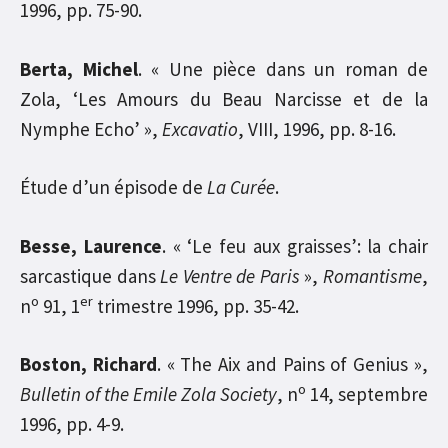
1996, pp. 75-90.
Berta, Michel
. « Une pièce dans un roman de
Zola, ‘Les Amours du Beau Narcisse et de la
Nymphe Echo’ »,
Excavatio
, VIII, 1996, pp. 8-16.
É
tude d’un épisode de
La Curée
.
Besse, Laurence
. « ‘Le feu aux graisses’: la chair
sarcastique dans
Le Ventre de Paris
»,
Romantisme
,
o
er
n
91, 1
trimestre 1996, pp. 35-42.
Boston, Richard
. « The Aix and Pains of Genius »,
o
Bulletin of the Emile Zola Society
, n
14, septembre
1996, pp. 4-9.