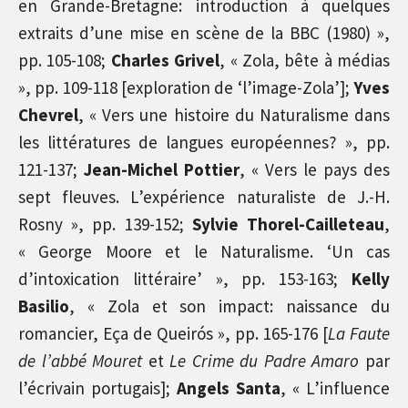
en Grande-Bretagne: introduction à quelques
extraits d’une mise en scène de la BBC (1980) »,
pp. 105-108;
Charles Grivel
, « Zola, bête à médias
», pp. 109-118 [exploration de ‘l’image-Zola’];
Yves
Chevrel
, « Vers une histoire du Naturalisme dans
les littératures de langues européennes? », pp.
121-137;
Jean-Michel Pottier
, « Vers le pays des
sept fleuves. L’expérience naturaliste de J.-H.
Rosny », pp. 139-152;
Sylvie Thorel-Cailleteau
,
« George Moore et le Naturalisme. ‘Un cas
d’intoxication littéraire’ », pp. 153-163;
Kelly
Basilio
, « Zola et son impact: naissance du
romancier, Eça de Queirós », pp. 165-176 [
La Faute
de l’abbé Mouret
et
Le Crime du Padre Amaro
par
l’écrivain portugais];
Angels Santa
, « L’influence