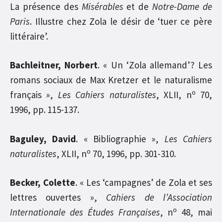
La présence des
Misérables
et de
Notre-Dame de
Paris
. Illustre chez Zola le désir de ‘tuer ce père
littéraire’.
Bachleitner, Norbert
. « Un ‘Zola allemand’? Les
romans sociaux de Max Kretzer et le naturalisme
o
français »,
Les Cahiers naturalistes
, XLII, n
70,
1996, pp. 115-137.
Baguley, David
. « Bibliographie »,
Les Cahiers
o
naturalistes
, XLII, n
70, 1996, pp. 301-310.
Becker, Colette
. « Les ‘campagnes’ de Zola et ses
lettres ouvertes »,
Cahiers de l’Association
o
Internationale des Études Françaises
, n
48, mai