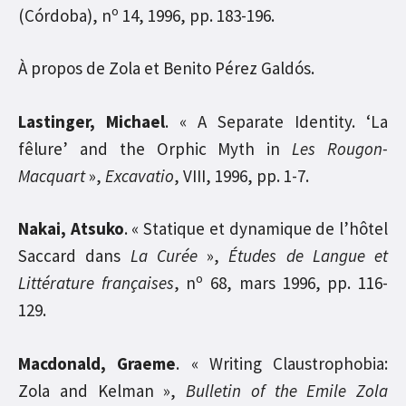
o
(Córdoba), n
14, 1996, pp. 183-196.
À
propos de Zola et Benito Pérez Galdós.
Lastinger, Michael
. « A Separate Identity. ‘La
fêlure’ and the Orphic Myth in
Les Rougon-
Macquart
»,
Excavatio
, VIII, 1996, pp. 1-7.
Nakai, Atsuko
. « Statique et dynamique de l’hôtel
Saccard dans
La Curée
»,
Études de Langue et
o
Littérature françaises
, n
68, mars 1996, pp. 116-
129.
Macdonald, Graeme
. « Writing Claustrophobia:
Zola and Kelman »,
Bulletin of the Emile Zola