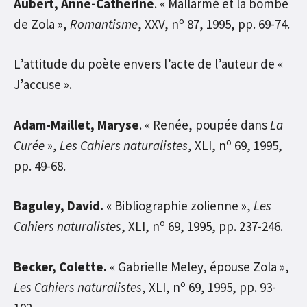
Aubert, Anne-Catherine
. « Mallarmé et la bombe
o
de Zola »,
Romantisme
, XXV, n
87, 1995, pp. 69-74.
L’attitude du poète envers l’acte de l’auteur de «
J’accuse ».
Adam-Maillet, Maryse
. « Renée, poupée dans
La
o
Curée
»,
Les Cahiers naturalistes
, XLI, n
69, 1995,
pp. 49-68.
Baguley, David.
« Bibliographie zolienne »,
Les
o
Cahiers naturalistes
, XLI, n
69, 1995, pp. 237-246.
Becker, Colette.
« Gabrielle Meley, épouse Zola »,
o
Les Cahiers naturalistes
, XLI, n
69, 1995, pp. 93-