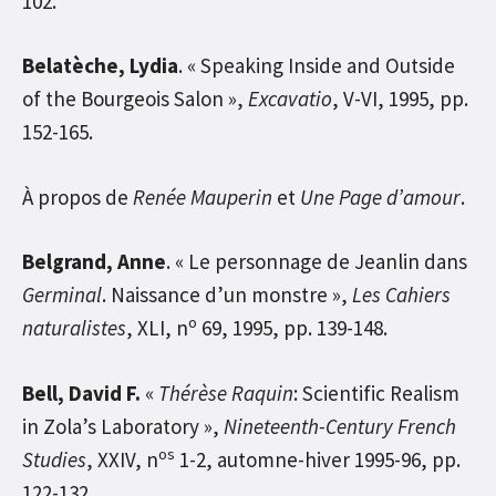
102.
Belatèche, Lydia
. « Speaking Inside and Outside
of the Bourgeois Salon »,
Excavatio
, V-VI, 1995, pp.
152-165.
À propos de
Renée Mauperin
et
Une Page d’amour
.
Belgrand, Anne
. « Le personnage de Jeanlin dans
Germinal
. Naissance d’un monstre »,
Les Cahiers
o
naturalistes
, XLI, n
69, 1995, pp. 139-148.
Bell, David F.
«
Thérèse Raquin
: Scientific Realism
in Zola’s Laboratory »,
Nineteenth-Century French
os
Studies
, XXIV, n
1-2, automne-hiver 1995-96, pp.
122-132.