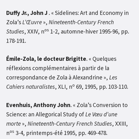
Duffy Jr., John J
. « Sidelines: Art and Economy in
Zola’s
L’Œuvre
»,
Nineteenth-Century French
os
Studies
, XXIV, n
1-2, automne-hiver 1995-96, pp.
178-191.
Émile-Zola, le docteur Brigitte
. « Quelques
réflexions complémentaires à partir de la
correspondance de Zola à Alexandrine »,
Les
o
Cahiers naturalistes
, XLI, n
69, 1995, pp. 103-110.
Evenhuis, Anthony John
. « Zola’s Conversion to
Science: an Allegorical Study of
Le Vœu d’une
morte
»,
Nineteenth-Century French Studies
, XXIII,
os
n
3-4, printemps-été 1995, pp. 469-478.