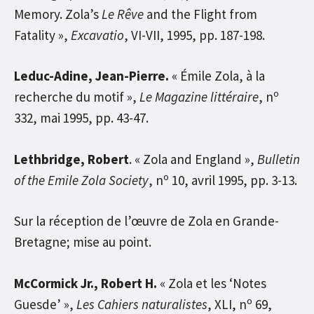
Memory. Zola’s
Le Rêve
and the Flight from
Fatality »,
Excavatio
, VI-VII, 1995, pp. 187-198.
Leduc-Adine, Jean-Pierre.
« Émile Zola, à la
o
recherche du motif »,
Le Magazine littéraire
, n
332, mai 1995, pp. 43-47.
Lethbridge, Robert
. « Zola and England »,
Bulletin
o
of the Emile Zola Society
, n
10, avril 1995, pp. 3-13.
Sur la réception de l’œuvre de Zola en Grande-
Bretagne; mise au point.
McCormick Jr., Robert H.
« Zola et les ‘Notes
o
Guesde’ »,
Les Cahiers naturalistes
, XLI, n
69,