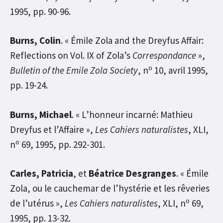
1995, pp. 90-96.
Burns, Colin
. « Émile Zola and the Dreyfus Affair:
Reflections on Vol. IX of Zola’s
Correspondance
»,
o
Bulletin of the Emile Zola Society
, n
10, avril 1995,
pp. 19-24.
Burns, Michael
. « L’honneur incarné: Mathieu
Dreyfus et l’Affaire »,
Les Cahiers naturalistes
, XLI,
o
n
69, 1995, pp. 292-301.
Carles, Patricia
, et
Béatrice Desgranges
. « Émile
Zola, ou le cauchemar de l’hystérie et les rêveries
o
de l’utérus »,
Les Cahiers naturalistes
, XLI, n
69,
1995, pp. 13-32.