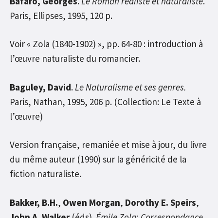
Bafaro, Georges
.
Le Roman réaliste et naturaliste
.
Paris, Ellipses, 1995, 120 p.
Voir « Zola (1840-1902) », pp. 64-80 : introduction à
l’œuvre naturaliste du romancier.
Baguley, David
.
Le Naturalisme et ses genres.
Paris, Nathan, 1995, 206 p. (Collection: Le Texte à
l’œuvre)
Version française, remaniée et mise à jour, du livre
du même auteur (1990) sur la généricité de la
fiction naturaliste.
Bakker, B.H.
,
Owen Morgan
,
Dorothy E. Speirs
,
John A. Walker
(éds).
Émile Zola: Correspondance,