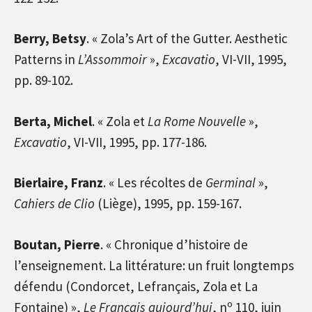
Berry, Betsy
. « Zola’s Art of the Gutter. Aesthetic
Patterns in
L’Assommoir
»,
Excavatio
, VI-VII, 1995,
pp. 89-102.
Berta, Michel
. « Zola et
La Rome Nouvelle
»,
Excavatio
, VI-VII, 1995, pp. 177-186.
Bierlaire, Franz
. « Les récoltes de
Germinal
»,
Cahiers de Clio
(Liège), 1995, pp. 159-167.
Boutan, Pierre
. « Chronique d’histoire de
l’enseignement. La littérature: un fruit longtemps
défendu (Condorcet, Lefrançais, Zola et La
o
Fontaine) »,
Le Français aujourd’hui
, n
110, juin