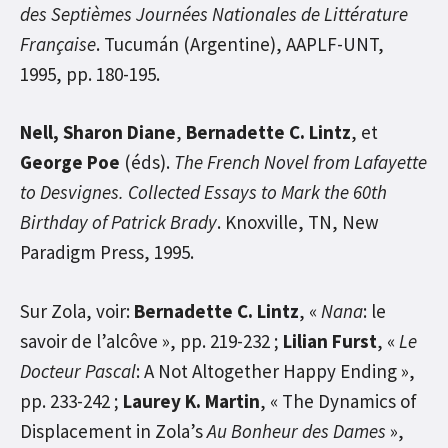
des Septièmes Journées Nationales de Littérature
Française
. Tucumán (Argentine), AAPLF-UNT,
1995, pp. 180-195.
Nell, Sharon Diane
,
Bernadette C. Lintz
, et
George Poe
(éds).
The French Novel from Lafayette
to Desvignes. Collected Essays to Mark the 60th
Birthday of Patrick Brady
. Knoxville, TN, New
Paradigm Press, 1995.
Sur Zola, voir:
Bernadette C. Lintz
, «
Nana
: le
savoir de l’alcôve », pp. 219-232 ;
Lilian Furst
, «
Le
Docteur Pascal
: A Not Altogether Happy Ending »,
pp. 233-242 ;
Laurey K. Martin
, « The Dynamics of
Displacement in Zola’s
Au Bonheur des Dames
»,