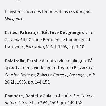
L’hystérisation des femmes dans
Les Rougon-
Macquart
.
Carles, Patricia
, et
Béatrice Desgranges
. « Le
Germinal
de Claude Berri, entre hommage et
trahison »,
Excavatio
, VI-VII, 1995, pp. 1-10.
Colatrella, Carol
. « At optrævle kniplingen. På
sporet af den kvindelige forbryder i Balzacs
La
os
Cousine Bette
og Zolas
La Curée
»,
Passages
, n
20-21, 1995, pp. 141-155.
Compère, Daniel
. « Zola pastiché »,
Les Cahiers
o
naturalistes
, XLI, n
69, 1995, pp. 149-162.