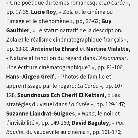
« Une poétique du temps romanesque:
La Curée
»,
pp. 17-35;
Lucie Roy
, « Zola et le cinéma ou
l’image et le phénomène », pp, 37-62;
Guy
Gauthier
, « Le statut narratif de la description.
Zola et le réalisme cinématographique français »,
pp. 63-80;
Antoinette Ehrard
et
Martine Vialatte
,
« Nature et fonction du regard dans
L’Assommoir
.
Une écriture cinématographique? », pp. 81-106;
Hans-Jürgen Greif
, « Photos de famille et
apprentissage par le regard:
La Curée
», pp. 107-
128;
Soundnouss Ech Cherif El Kettani
, « Les
stratégies du visuel dans
La Curée
», pp. 129-147;
Suzanne Liandrat-Guigues
, «
Nana
, le noir et
l’invisibilité », pp. 149-160;
David Baguley
, «
Pot-
Bouille
, du vaudeville au cinéma », pp. 161-176;