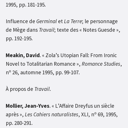
1995, pp. 181-195.
Influence de
Germinal
et
La Terre
; le personnage
de Mège dans
Travail
; texte des « Notes Guesde »,
pp. 192-195.
Meakin, David
. « Zola’s Utopian Fall: From Ironic
Novel to Totalitarian Romance »,
Romance Studies
,
o
n
26, automne 1995, pp. 99-107.
À propos de
Travail
.
Mollier, Jean-Yves
. « L’Affaire Dreyfus un siècle
o
après »,
Les Cahiers naturalistes
, XLI, n
69, 1995,
pp. 280-291.