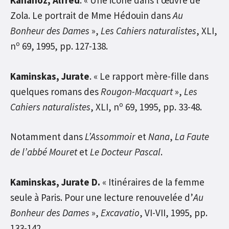
Kahanoz, Alfred
. « Une icône dans l’œuvre de
Zola. Le portrait de Mme Hédouin dans
Au
Bonheur des Dames
»,
Les Cahiers naturalistes
, XLI,
o
n
69, 1995, pp. 127-138.
Kaminskas, Jurate
. « Le rapport mère-fille dans
quelques romans des
Rougon-Macquart
»,
Les
o
Cahiers naturalistes
, XLI, n
69, 1995, pp. 33-48.
Notamment dans
L’Assommoir
et
Nana
,
La Faute
de l’abbé Mouret
et
Le Docteur Pascal
.
Kaminskas, Jurate D.
« Itinéraires de la femme
seule à Paris. Pour une lecture renouvelée d’
Au
Bonheur des Dames
»,
Excavatio
, VI-VII, 1995, pp.
133-142.