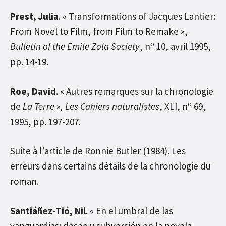
Prest, Julia
. « Transformations of Jacques Lantier:
From Novel to Film, from Film to Remake »,
o
Bulletin of the Emile Zola Society
, n
10, avril 1995,
pp. 14-19.
Roe, David
. « Autres remarques sur la chronologie
o
de
La Terre
»
, Les Cahiers naturalistes
, XLI, n
69,
1995, pp. 197-207.
Suite à l’article de Ronnie Butler (1984). Les
erreurs dans certains détails de la chronologie du
roman.
Santiáñez-Tió, Nil
. « En el umbral de las
vanguardias: deseo y subversión en la novela