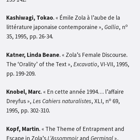
Kashiwagi, Tokao
. « Émile Zola à l’aube de la
o
littérature japonaise contemporaine »,
Gallia
, n
35, 1995, pp. 26-34.
Katner, Linda Beane
. « Zola’s Female Discourse.
The ‘Orality’ of the Text »,
Excavatio
, VI-VII, 1995,
pp. 199-209.
Knobel, Marc
. « En cette année 1994… l’affaire
o
Dreyfus »,
Les Cahiers naturalistes
, XLI, n
69,
1995, pp. 302-310.
Kopf, Martin
. « The Theme of Entrapment and
Escape in Zola’s
L’Assommoir
and
Germinal
»,