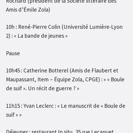
Rochard (président de la Société littéraire des
Amis d’Émile Zola)
10h : René-Pierre Colin (Université Lumière-Lyon
2) : « La bande de jeunes »
Pause
10h45 : Catherine Botterel (Amis de Flaubert et
Maupassant, Item – Équipe Zola, CPGE) : « « Boule
de suif ». Un récit de guerre ? »
11h15 : Yvan Leclerc : « Le manuscrit de « Boule de
suif » »
Déjeuner : restaurant In situ, 35 rue Lecanuet,