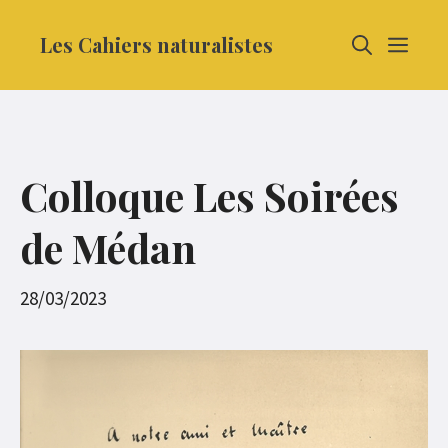
Aller
Les Cahiers naturalistes
MEN
au
contenu
Colloque Les Soirées
de Médan
28/03/2023