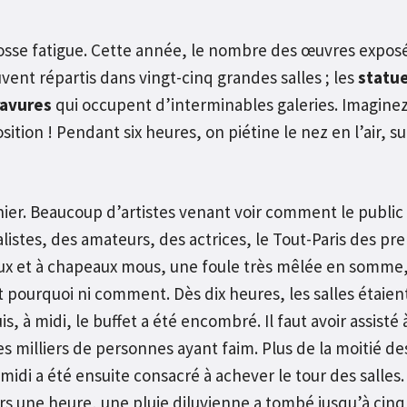
osse fatigue. Cette année, le nombre des œuvres exposée
vent répartis dans vingt-cinq grandes salles ; les
statu
ravures
qui occupent d’interminables galeries. Imaginez 
tion ! Pendant six heures, on piétine le nez en l’air, su
hier. Beaucoup d’artistes venant voir comment le public
nalistes, des amateurs, des actrices, le Tout-Paris des 
veux et à chapeaux mous, une foule très mêlée en somme, 
t pourquoi ni comment. Dès dix heures, les salles étaien
uis, à midi, le buffet a été encombré. Il faut avoir assis
illiers de personnes ayant faim. Plus de la moitié des 
di a été ensuite consacré à achever le tour des salles. 
ers une heure, une pluie diluvienne a tombé jusqu’à cin