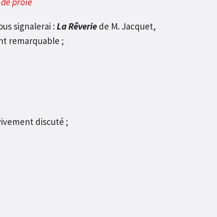
 de proie
us signalerai :
La Rêverie
de M. Jacquet,
nt remarquable ;
vivement discuté ;