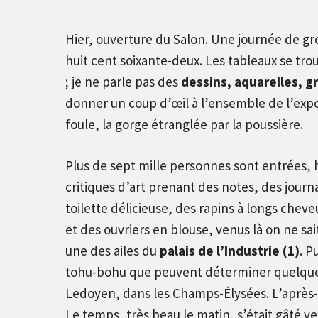
Hier, ouverture du Salon. Une journée de gr
huit cent soixante-deux. Les tableaux se trou
; je ne parle pas des
dessins, aquarelles, g
donner un coup d’œil à l’ensemble de l’exposi
foule, la gorge étranglée par la poussière.
Plus de sept mille personnes sont entrées, 
critiques d’art prenant des notes, des jour
toilette délicieuse, des rapins à longs che
et des ouvriers en blouse, venus là on ne sai
une des ailes du
palais de l’Industrie
(1)
. P
tohu-bohu que peuvent déterminer quelques m
Ledoyen, dans les Champs-Élysées. L’après-mi
Le temps, très beau le matin, s’était gâté v