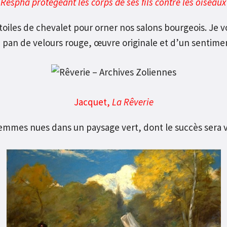
,
Respha protégeant les corps de ses fils contre les oiseaux
toiles de chevalet pour orner nos salons bourgeois. Je vo
 pan de velours rouge, œuvre originale et d’un sentime
Jacquet,
La Rêverie
femmes nues dans un paysage vert, dont le succès sera 