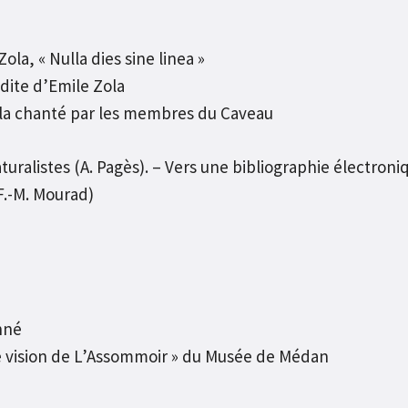
a, « Nulla dies sine linea »
ite d’Emile Zola
a chanté par les membres du Caveau
turalistes (A. Pagès). – Vers une bibliographie électron
F.-M. Mourad)
nné
e vision de L’Assommoir » du Musée de Médan