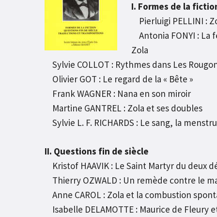
I. Formes de la fictio
Pierluigi PELLINI : Zo
Antonia FONYI : La fe
Zola
Sylvie COLLOT : Rythmes dans Les Rougo
Olivier GOT : Le regard de la « Bête »
Frank WAGNER : Nana en son miroir
Martine GANTREL : Zola et ses doubles
Sylvie L. F. RICHARDS : Le sang, la menstru
II. Questions fin de siècle
Kristof HAAVIK : Le Saint Martyr du deux 
Thierry OZWALD : Un remède contre le mal d
Anne CAROL : Zola et la combustion spon
Isabelle DELAMOTTE : Maurice de Fleury et