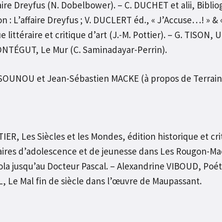
aire Dreyfus (N. Dobelbower). – C. DUCHET et alii, Biblio
n : L’affaire Dreyfus ; V. DUCLERT éd., « J’Accuse…! » & 
e littéraire et critique d’art (J.-M. Pottier). – G. TISON
ONTÉGUT, Le Mur (C. Saminadayar-Perrin).
OUNOU et Jean-Sébastien MACKE (à propos de Terrains
R, Les Siècles et les Mondes, édition historique et crit
ires d’adolescence et de jeunesse dans Les Rougon-Mac
la jusqu’au Docteur Pascal. – Alexandrine VIBOUD, Poé
 Le Mal fin de siècle dans l’œuvre de Maupassant.