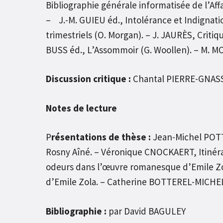
Bibliographie générale informatisée de l’Aff
– J.-M. GUIEU éd., Intolérance et Indignatio
trimestriels (O. Morgan). – J. JAURÈS, Critiqu
BUSS éd., L’Assommoir (G. Woollen). – M. M
Discussion critique :
Chantal PIERRE-GNASS
Notes de lecture
P
résentations de thèse :
Jean-Michel POTTIE
Rosny Aîné. – Véronique CNOCKAERT, Itinéra
odeurs dans l’œuvre romanesque d’Emile Zo
d’Emile Zola. – Catherine BOTTEREL-MICHEL,
Bibliographie :
par David BAGULEY