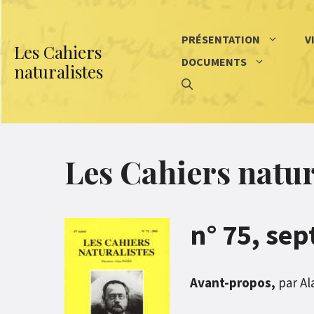
Aller
au
PRÉSENTATION
V
Les Cahiers
contenu
DOCUMENTS
naturalistes
Les Cahiers natur
n° 75, se
Avant-propos,
par Al